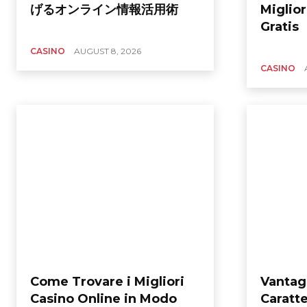
げるオンライン情報活用術
Miglior
Gratis
CASINO
AUGUST 8, 2026
CASINO
Come Trovare i Migliori
Vantag
Casino Online in Modo
Caratte