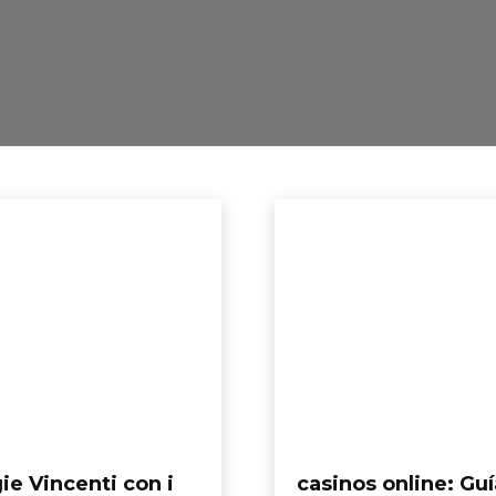
ie Vincenti con i
casinos online: Guí