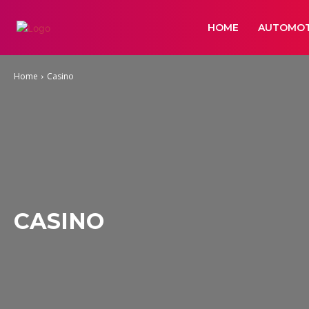
HOME
AUTOMOT
Home
Casino
CASINO