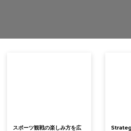
スポーツ観戦の楽しみ方を広
Strateg