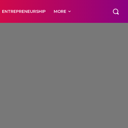
ENTREPRENEURSHIP
MORE