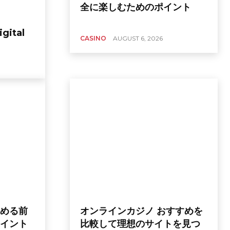
全に楽しむためのポイント
gital
CASINO
AUGUST 6, 2026
める前
オンラインカジノ おすすめを
イント
比較して理想のサイトを見つ