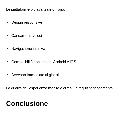
Le piattaforme più avanzate offrono:
Design responsive
Caricamenti veloci
Navigazione intuitiva
Compatibilità con sistemi Android e iOS
Accesso immediato ai giochi
La qualità dell’esperienza mobile è ormai un requisito fondamenta
Conclusione