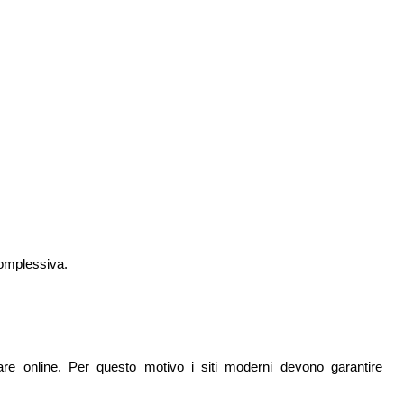
complessiva.
re online. Per questo motivo i siti moderni devono garantire