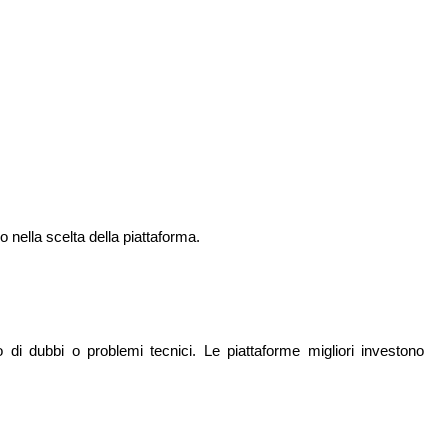
 nella scelta della piattaforma.
o di dubbi o problemi tecnici. Le piattaforme migliori investono