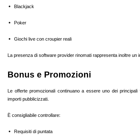
Blackjack
Poker
Giochi live con croupier reali
La presenza di software provider rinomati rappresenta inoltre un in
Bonus e Promozioni
Le offerte promozionali continuano a essere uno dei principali fa
importi pubblicizzati.
È consigliabile controllare:
Requisiti di puntata