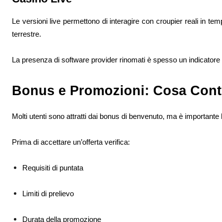
Le versioni live permettono di interagire con croupier reali in te
terrestre.
La presenza di software provider rinomati è spesso un indicatore p
Bonus e Promozioni: Cosa Contr
Molti utenti sono attratti dai bonus di benvenuto, ma è importante 
Prima di accettare un’offerta verifica:
Requisiti di puntata
Limiti di prelievo
Durata della promozione