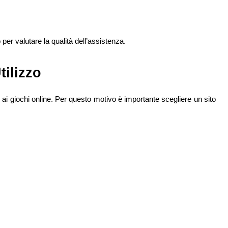
 per valutare la qualità dell’assistenza.
tilizzo
ai giochi online. Per questo motivo è importante scegliere un sito