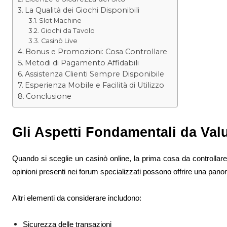
La Qualità dei Giochi Disponibili
Slot Machine
Giochi da Tavolo
Casinò Live
Bonus e Promozioni: Cosa Controllare
Metodi di Pagamento Affidabili
Assistenza Clienti Sempre Disponibile
Esperienza Mobile e Facilità di Utilizzo
Conclusione
Gli Aspetti Fondamentali da Val
Quando si sceglie un casinò online, la prima cosa da controllare è
opinioni presenti nei forum specializzati possono offrire una panorami
Altri elementi da considerare includono:
Sicurezza delle transazioni