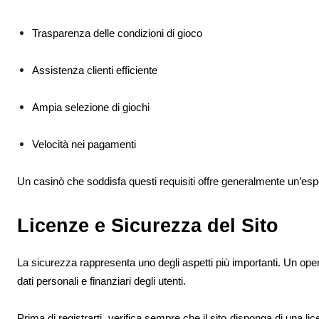
Trasparenza delle condizioni di gioco
Assistenza clienti efficiente
Ampia selezione di giochi
Velocità nei pagamenti
Un casinò che soddisfa questi requisiti offre generalmente un’esp
Licenze e Sicurezza del Sito
La sicurezza rappresenta uno degli aspetti più importanti. Un operat
dati personali e finanziari degli utenti.
Prima di registrarti, verifica sempre che il sito disponga di una lic