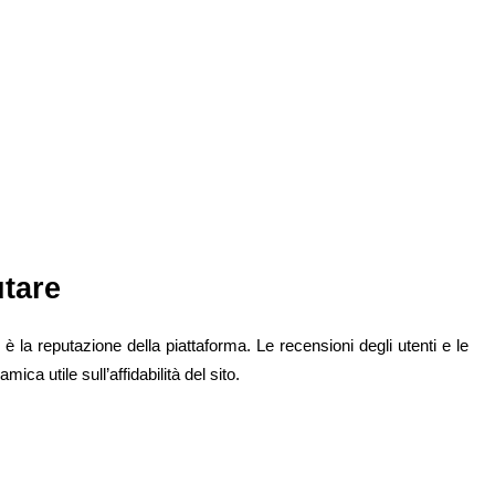
utare
 la reputazione della piattaforma. Le recensioni degli utenti e le
ca utile sull’affidabilità del sito.