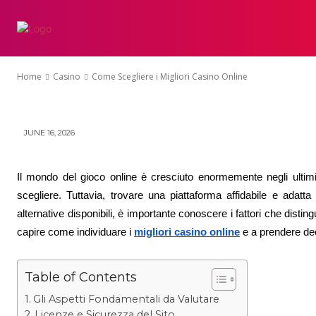
Come Sceglier
HOME
AUTOMO
Online
Home
Casino
Come Scegliere i Migliori Casino Online
JUNE 16, 2026
Il mondo del gioco online è cresciuto enormemente negli ultimi
scegliere. Tuttavia, trovare una piattaforma affidabile e adat
alternative disponibili, è importante conoscere i fattori che distingu
capire come individuare i
migliori casino online
e a prendere dec
Table of Contents
Gli Aspetti Fondamentali da Valutare
Licenze e Sicurezza del Sito