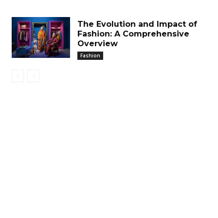
The Evolution and Impact of
Fashion: A Comprehensive
Overview
Fashion