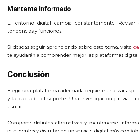
Mantente informado
El entorno digital cambia constantemente. Revisar
tendencias y funciones.
Si deseas seguir aprendiendo sobre este tema, visita
ca
te ayudarán a comprender mejor las plataformas digital
Conclusión
Elegir una plataforma adecuada requiere analizar aspect
y la calidad del soporte. Una investigación previa p
usuario.
Comparar distintas alternativas y mantenerse inform
inteligentes y disfrutar de un servicio digital más confiabl