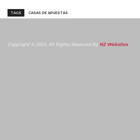
TAGS
CASAS DE APUESTAS
Copyright © 2024. All Rights Reserved By
NZ Websites