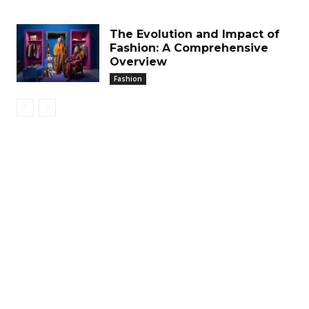
The Evolution and Impact of
Fashion: A Comprehensive
Overview
Fashion