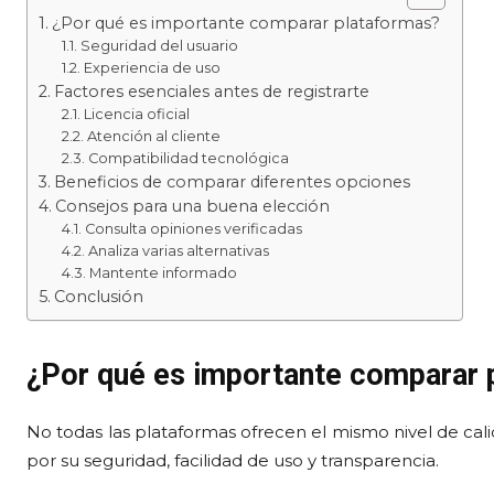
¿Por qué es importante comparar plataformas?
Seguridad del usuario
Experiencia de uso
Factores esenciales antes de registrarte
Licencia oficial
Atención al cliente
Compatibilidad tecnológica
Beneficios de comparar diferentes opciones
Consejos para una buena elección
Consulta opiniones verificadas
Analiza varias alternativas
Mantente informado
Conclusión
¿Por qué es importante comparar 
No todas las plataformas ofrecen el mismo nivel de cali
por su seguridad, facilidad de uso y transparencia.