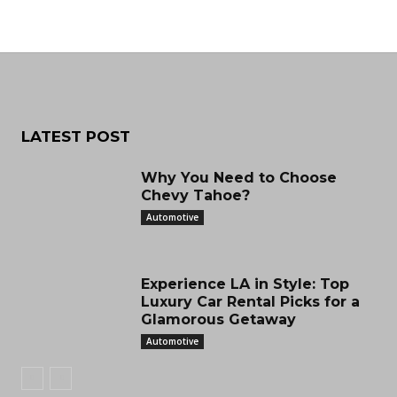
LATEST POST
Why You Need to Choose
Chevy Tahoe?
Automotive
Experience LA in Style: Top
Luxury Car Rental Picks for a
Glamorous Getaway
Automotive