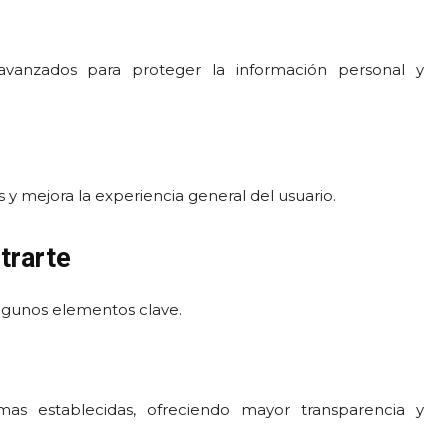
avanzados para proteger la información personal y
es y mejora la experiencia general del usuario.
trarte
lgunos elementos clave.
as establecidas, ofreciendo mayor transparencia y