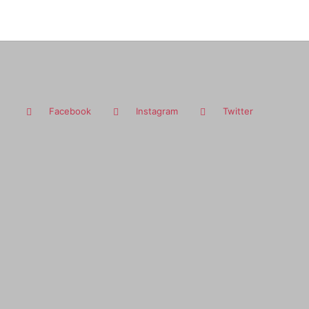
Facebook
Instagram
Twitter