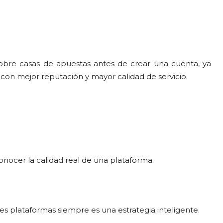
bre casas de apuestas antes de crear una cuenta, ya
on mejor reputación y mayor calidad de servicio.
onocer la calidad real de una plataforma.
s plataformas siempre es una estrategia inteligente.