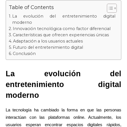
Table of Contents
La evolución del entretenimiento digital
moderno
Innovación tecnológica como factor diferencial
Características que ofrecen experiencias únicas
Adaptación a los usuarios actuales
Futuro del entretenimiento digital
Conclusión
La evolución del
entretenimiento digital
moderno
La tecnología ha cambiado la forma en que las personas
interactúan con las plataformas online. Actualmente, los
usuarios esperan encontrar espacios digitales rápidos,