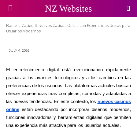
Nuevos Casinos Online con
NZ Websites
Experiencias Únicas para
Usuarios Modernos
Home
Casino
Nuevos Casinos Online con Experiencias Únicas para
Usuarios Modernos
JULY 4, 2026
El entretenimiento digital está evolucionando rápidamente
gracias a los avances tecnológicos y a los cambios en las
preferencias de los usuarios. Las plataformas actuales buscan
ofrecer experiencias más completas, cómodas y adaptadas a
las nuevas tendencias. En este contexto, los
nuevos casinos
online
están destacando por incorporar diseños modernos,
funciones innovadoras y herramientas digitales que permiten
una experiencia más atractiva para los usuarios actuales.